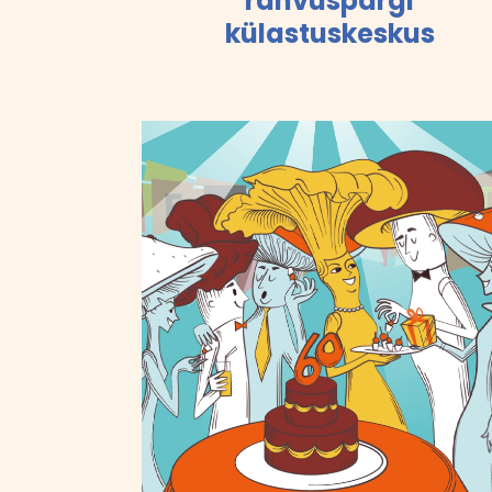
rahvuspargi
külastuskeskus