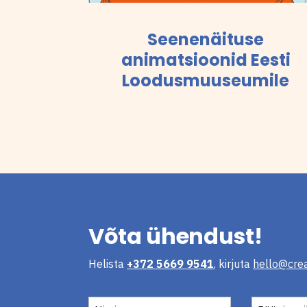
Seenenäituse
animatsioonid Eesti
Loodusmuuseumile
Võta ühendust!
Helista
+372 5669 9541
, kirjuta
hello@crea