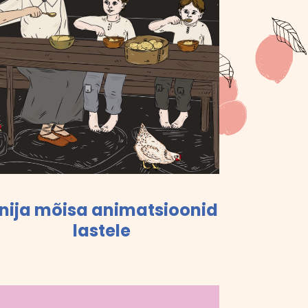
nija mõisa animatsioonid
lastele