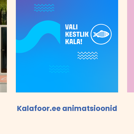
Kalafoor.ee animatsioonid