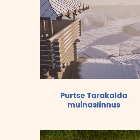
Purtse Tarakalda
muinaslinnus