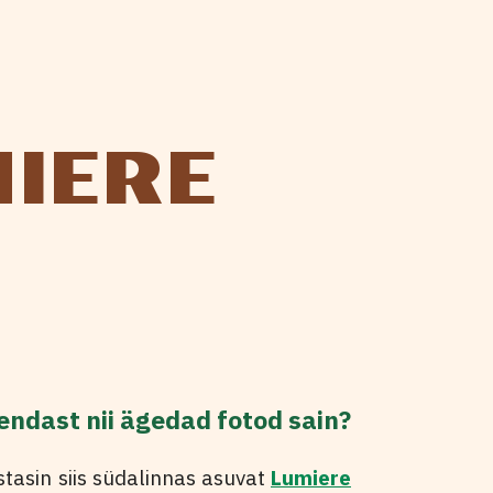
MIERE
 endast nii ägedad fotod sain?
stasin siis südalinnas asuvat
Lumiere