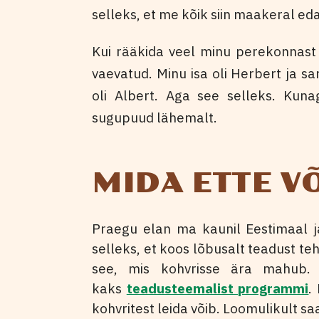
selleks, et me kõik siin maakeral ed
Kui rääkida veel minu perekonnast 
vaevatud. Minu isa oli Herbert ja s
oli Albert. Aga see selleks. Kuna
sugupuud lähemalt.
MIDA ETTE V
Praegu elan ma kaunil Eestimaal j
selleks, et koos lõbusalt teadust te
see, mis kohvrisse ära mahub. 
kaks
teadusteemalist programmi
.
kohvritest leida võib. Loomulikult saa