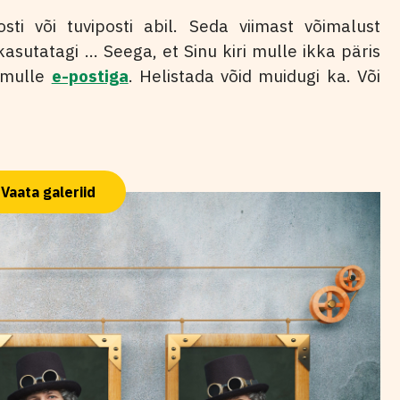
ti või tuviposti abil. Seda viimast võimalust
sutatagi ... Seega, et Sinu kiri mulle ikka päris
e mulle
e-postiga
. Helistada võid muidugi ka. Või
Vaata galeriid