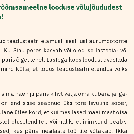
a rõõmsameelne looduse võlujõududest
a!
d teadusteatri elamust, sest just aurumootorite
. Kui Sinu peres kasvab või oled ise lasteaia- või
ti päris õigel lehel. Lastega koos loodust avastada
ind külla, et lõbus teadusteatri etendus võiks
is ma näen ju päris kihvt välja oma kübara ja iga-
 on end sisse seadnud üks tore tiivuline sõber,
ane ütles kord, et kui mesilased maailmast otsa
istel elusolenditel. Võimalik, et inimkond peabki
ed, kes päris mesilaste töö üle võtaksid. Ikka