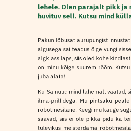
lehele. Olen parajalt pikk j
huvituv sell.
Kutsu mind küll
Pakun lõbusat aurupungist innustatu
algusega sai teadus õige vungi sisse
algklassilaps, siis oled kohe kindlas
on minu kõige suurem rõõm. Kutsu m
juba alata!
Kui Sa nüüd mind lähemalt vaatad, si
ilma-prillidega. Mu pintsaku peale
robotmesilane. Keegi mu kauge sugul
saavad, siis ei ole pikka pidu ka te
tulevikus meisterdama robotmesilas