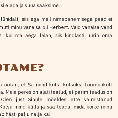
asi elada ja süüa saaksime.
lühidalt, siis ega meil nimepanemisega pead ei
amuti minu vanaisa oli Herbert. Vaid vanaisa vend
gi kui ma aega leian, siis kindlasti uurin oma
ÕTAME?
a ootan, et Sa mind külla kutsuks. Loomulikult
ha. Meie peres on alati teatud, et parim teadus on
Olen just Sinule mõeldes ette valmistanud
 Kutsu mind külla ja saa teada, mida kõike minu
b hästi palju nalja ka!