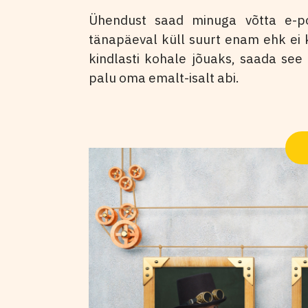
Ühendust saad minuga võtta e-pos
tänapäeval küll suurt enam ehk ei ka
kindlasti kohale jõuaks, saada se
palu oma emalt-isalt abi.