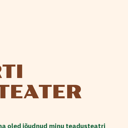
TI
TEATER
ina oled jõudnud minu teadusteatri